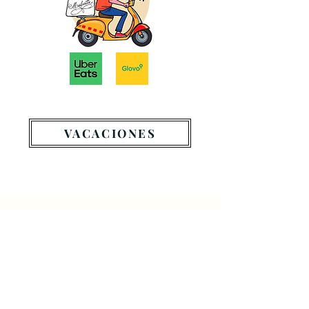
VACACIONES
Dirección
:
C. del Grupo Escolar, 1, 28224 Pozuelo
de Alarcón, Madrid