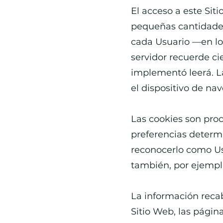
El acceso a este Sit
pequeñas cantidades
cada Usuario —en los
servidor recuerde ci
implementó leerá. La
el dispositivo de na
Las cookies son pro
preferencias determi
reconocerlo como Usu
también, por ejemplo,
La información recab
Sitio Web, las página