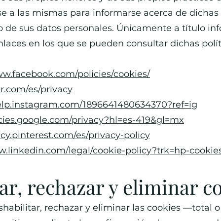
se a las mismas para informarse acerca de dichas 
o de sus datos personales. Únicamente a título in
nlaces en los que se pueden consultar dichas polí
ww.facebook.com/policies/cookies/
er.com/es/privacy
help.instagram.com/1896641480634370?ref=ig
licies.google.com/privacy?hl=es-419&gl=mx
licy.pinterest.com/es/privacy-policy
w.linkedin.com/legal/cookie-policy?trk=hp-cookie
ar, rechazar y eliminar c
habilitar, rechazar y eliminar las cookies —total